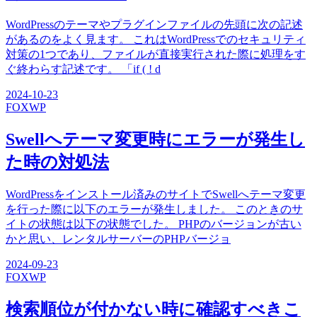
WordPressのテーマやプラグインファイルの先頭に次の記述
があるのをよく見ます。 これはWordPressでのセキュリティ
対策の1つであり、ファイルが直接実行された際に処理をす
ぐ終わらす記述です。 「if ( ! d
2024-10-23
FOX
WP
Swellへテーマ変更時にエラーが発生し
た時の対処法
WordPressをインストール済みのサイトでSwellへテーマ変更
を行った際に以下のエラーが発生しました。 このときのサ
イトの状態は以下の状態でした。 PHPのバージョンが古い
かと思い、レンタルサーバーのPHPバージョ
2024-09-23
FOX
WP
検索順位が付かない時に確認すべきこ