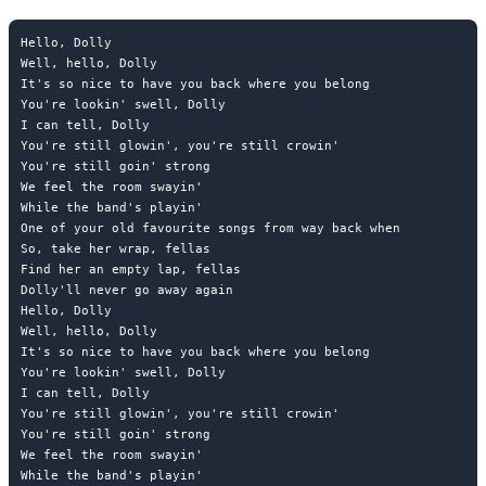
Hello, Dolly

Well, hello, Dolly

It's so nice to have you back where you belong

You're lookin' swell, Dolly

I can tell, Dolly

You're still glowin', you're still crowin'

You're still goin' strong

We feel the room swayin'

While the band's playin'

One of your old favourite songs from way back when

So, take her wrap, fellas

Find her an empty lap, fellas

Dolly'll never go away again

Hello, Dolly

Well, hello, Dolly

It's so nice to have you back where you belong

You're lookin' swell, Dolly

I can tell, Dolly

You're still glowin', you're still crowin'

You're still goin' strong

We feel the room swayin'

While the band's playin'
