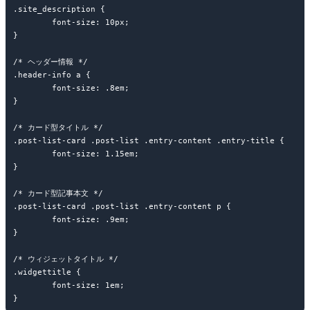
.site_description {

	font-size: 10px;

}

/* ヘッダー情報 */

.header-info a {

	font-size: .8em;

}

/* カード型タイトル */

.post-list-card .post-list .entry-content .entry-title {

	font-size: 1.15em;

}

/* カード型記事本文 */

.post-list-card .post-list .entry-content p {

	font-size: .9em;

}

/* ウィジェットタイトル */

.widgettitle {

	font-size: 1em;
