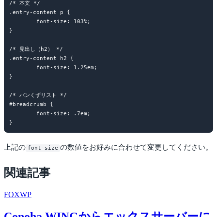
/* 本文 */

.entry-content p {

	font-size: 103%;

}

/* 見出し（h2） */

.entry-content h2 {

	font-size: 1.25em;

}

/* パンくずリスト */

#breadcrumb {

	font-size: .7em;

上記の
の数値をお好みに合わせて変更してください。
font-size
関連記事
FOX
WP
Conoha WINGからエックスサーバーに