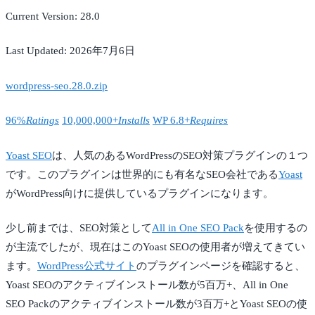
Current Version: 28.0
Last Updated: 2026年7月6日
wordpress-seo.28.0.zip
96%
Ratings
10,000,000+
Installs
WP 6.8+
Requires
Yoast SEO
は、人気のあるWordPressのSEO対策プラグインの１つ
です。このプラグインは世界的にも有名なSEO会社である
Yoast
がWordPress向けに提供しているプラグインになります。
少し前までは、SEO対策として
All in One SEO Pack
を使用するの
が主流でしたが、現在はこのYoast SEOの使用者が増えてきてい
ます。
WordPress公式サイト
のプラグインページを確認すると、
Yoast SEOのアクティブインストール数が5百万+、All in One
SEO Packのアクティブインストール数が3百万+とYoast SEOの使