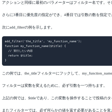
アクションと同様に最初のパラメーターはフィルター名です。そ
さらに3番目に優先度の指定ができ、4番目では引数の数を指定で
次にadd_filterの例を示します。
add_filter('the_title', 'my_function_name');

function my_function_name($title) {

  // 実行したい内容

  return $title;

この例では、the_titleフィルターにフックして、my_function
フィルターは変数を変えるために、必ず引数を一つ持ちます。
上記の例では、$titleであり、この変数を操作することで投稿
またフィルターでは、必ず何らかの値を返す必要があることを覚