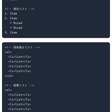
<!-- 複合リスト -->

1. Item

2. Item

   * Mixed

   * Mixed  

<!-- 箇条書きリスト -->

<ul>

  <li>list</li>

  <li>list</li>

  <li>list</li>

  <li>list</li>

</ul>

<!-- 順番リスト -->

<ol>

  <li>list</li>

  <li>list</li>

  <li>list</li>

  <li>list</li>
