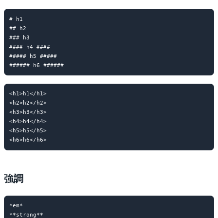
# h1

## h2

### h3

#### h4 ####

##### h5 #####

<h1>h1</h1>

<h2>h2</h2>

<h3>h3</h3>

<h4>h4</h4>

<h5>h5</h5>

強調
*em*
