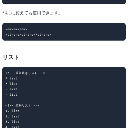
*を_に変えても使用できます。
<em>em</em>

リスト
<!-- 箇条書きリスト -->

* list

* list

- list

- list

<!-- 順番リスト -->

1. list

2. list

3. list

4. list
