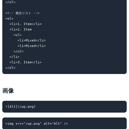
</ol>

<!-- 複合リスト -->

<ol>

  <li>1. Item</li>

  <li>2. Item

    <ul>

      <li>Mixed</li>

      <li>Mixed</li>

    </ul>

  </li>

  <li>3. Item</li>

画像